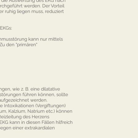
n die Auswertung des EKG nach
chgeführt werden. Der Vorteil
Tier ruhig liegen muss, reduziert
 EKGs:
thmusstörung kann nur mittels
Zu den "primären"
n, wie z. B. eine dilatative
törungen führen können, sollte
 aufgezeichnet werden.
 Intoxikationen (Vergiftungen)
um, Kalzium, Natrium etc.) können
Reizleitung des Herzens
EKG kann in diesen Fällen hilfreich
iegen einer extrakardialen